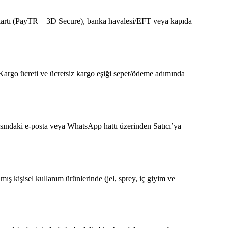
nka kartı (PayTR – 3D Secure), banka havalesi/EFT veya kapıda
r. Kargo ücreti ve ücretsiz kargo eşiği sepet/ödeme adımında
fasındaki e-posta veya WhatsApp hattı üzerinden Satıcı’ya
ş kişisel kullanım ürünlerinde (jel, sprey, iç giyim ve