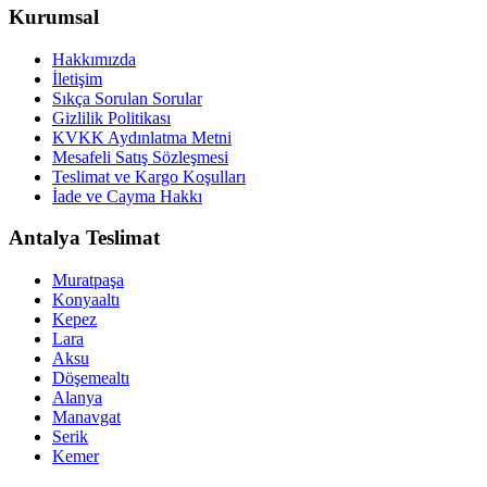
Kurumsal
Hakkımızda
İletişim
Sıkça Sorulan Sorular
Gizlilik Politikası
KVKK Aydınlatma Metni
Mesafeli Satış Sözleşmesi
Teslimat ve Kargo Koşulları
İade ve Cayma Hakkı
Antalya Teslimat
Muratpaşa
Konyaaltı
Kepez
Lara
Aksu
Döşemealtı
Alanya
Manavgat
Serik
Kemer