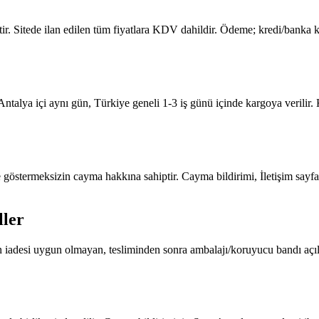
tilmiştir. Sitede ilan edilen tüm fiyatlara KDV dahildir. Ödeme; kredi/ba
ir. Antalya içi aynı gün, Türkiye geneli 1-3 iş günü içinde kargoya verili
kçe göstermeksizin cayma hakkına sahiptir. Cayma bildirimi, İletişim say
ller
 iadesi uygun olmayan, tesliminden sonra ambalajı/koruyucu bandı açılmı