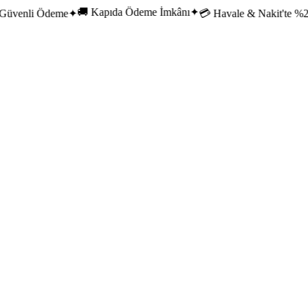
🚚 Kapıda Ödeme İmkânı
✦
venli Ödeme
✦
💳 Havale & Nakit'te %20 İ