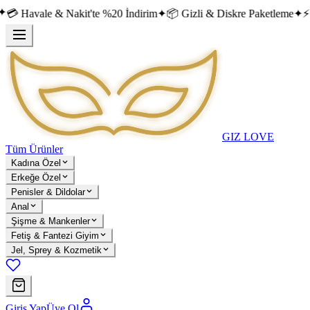
 Havale & Nakit'te %20 İndirim
✦
📦 Gizli & Diskre Paketleme
✦
⚡ An
GIZ LOVE
Tüm Ürünler
Kadına Özel
Erkeğe Özel
Penisler & Dildolar
Anal
Şişme & Mankenler
Fetiş & Fantezi Giyim
Jel, Sprey & Kozmetik
Giriş Yap
Üye Ol