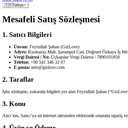
🇹🇷
Türkçe
Mesafeli Satış Sözleşmesi
1. Satıcı Bilgileri
Ünvan:
Feyzullah Şahan (GizLove)
Adres:
Kızılsaray Mah. Şarampol Cad. Doğruer Özkaya İş Mer
Vergi Dairesi / No:
Üçkapılar Vergi Dairesi / 7890101850
Telefon:
+90 541 346 32 07
E-posta:
info@gizlove.com
2. Taraflar
İşbu sözleşme, yukarıda bilgileri yer alan Feyzullah Şahan (“GizLove” 
3. Konu
Alıcı’nın, Satıcı’ya ait internet sitesinden elektronik ortamda sipariş ve
4. Ürün ve Ödeme